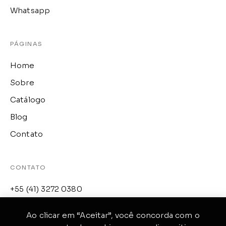
Whatsapp
PÁGINAS
Home
Sobre
Catálogo
Blog
Contato
CONTATO
+55 (41) 3272 0380
loja@raffinato.com.br
Ao clicar em “Aceitar”, você concorda com o
Av. Manoel Ribas, 4744