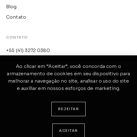
Blog
Contato
CONTATO
+55 (41) 3272 0380
loja@raffinato.com.br
Ao clicar em “Aceitar”, você concorda com o
Av. Manoel Ribas, 4744
armazenamento de cookies em seu dispositivo para
melhorar a navegação no site, analisar o uso do site
Santa Felicidade
e auxiliar em nossos esforços de marketing.
Curitiba, PR
CEP: 82400-000
REJEITAR
© RAFFINATO. POLÍTICA DE PRIVACIDADE.
ACEITAR