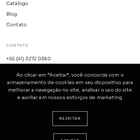
Catálogo
Blog
Contato
CONTATO
+55 (41) 3272 0380
loja@raffinato.com.br
Ao clicar em “Aceitar”, você concorda com o
Av. Manoel Ribas, 4744
armazenamento de cookies em seu dispositivo para
melhorar a navegação no site, analisar o uso do site
Santa Felicidade
e auxiliar em nossos esforços de marketing.
Curitiba, PR
CEP: 82400-000
REJEITAR
© RAFFINATO. POLÍTICA DE PRIVACIDADE.