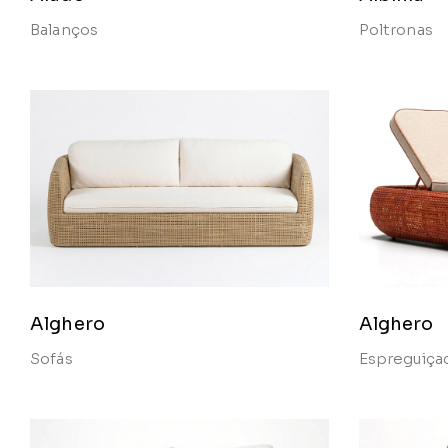
Balanços
Poltronas
Alghero
Alghero
Sofás
Espreguiça