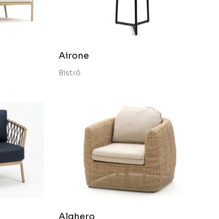
Airone
Bistrô
Alghero