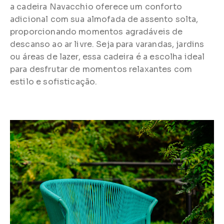
a cadeira Navacchio oferece um conforto
adicional com sua almofada de assento solta,
proporcionando momentos agradáveis de
descanso ao ar livre. Seja para varandas, jardins
ou áreas de lazer, essa cadeira é a escolha ideal
para desfrutar de momentos relaxantes com
estilo e sofisticação.